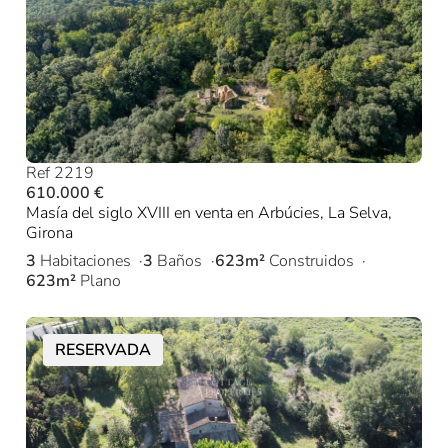
Ref 2219
610.000 €
Masía del siglo XVIII en venta en Arbúcies, La Selva,
Girona
3
Habitaciones
3
Baños
623m²
Construidos
623m²
Plano
RESERVADA