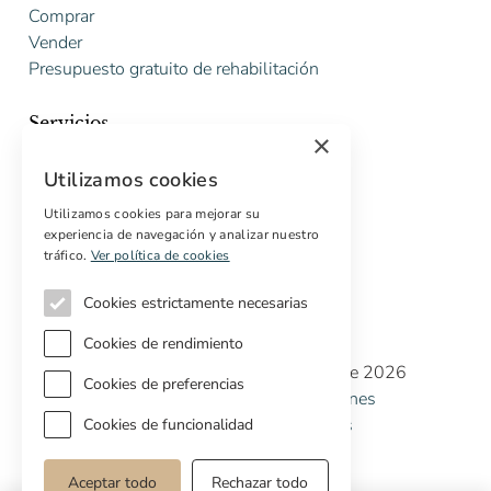
Comprar
Vender
Presupuesto gratuito de rehabilitación
Servicios
×
Marketing digital
Utilizamos cookies
Compradores internacionales
Propiedades off-market
Utilizamos cookies para mejorar su
experiencia de navegación y analizar nuestro
Servicios para compradores
tráfico.
Ver política de cookies
Cookies estrictamente necesarias
Cookies de rendimiento
Copyright © Cottage Properties Real Estate 2026
Cookies de preferencias
Política de Privacidad
Terminos y Condiciones
Política de Cookies
Preferencias de cookies
Cookies de funcionalidad
Aceptar todo
Rechazar todo