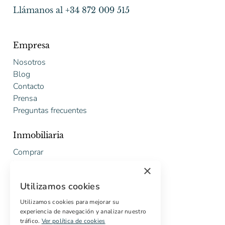
Llámanos al +34 872 009 515
Empresa
Nosotros
Blog
Contacto
Prensa
Preguntas frecuentes
Inmobiliaria
Comprar
Vender
×
Presupuesto gratuito de rehabilitación
Utilizamos cookies
Servicios
Utilizamos cookies para mejorar su
experiencia de navegación y analizar nuestro
Marketing digital
tráfico.
Ver política de cookies