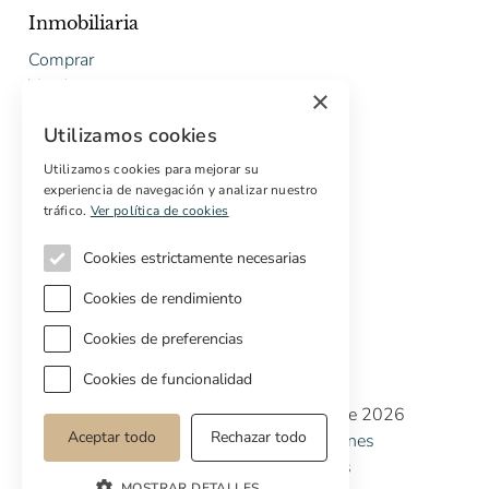
Inmobiliaria
Comprar
Vender
×
Presupuesto gratuito de rehabilitación
Utilizamos cookies
Servicios
Utilizamos cookies para mejorar su
experiencia de navegación y analizar nuestro
Marketing digital
tráfico.
Ver política de cookies
Compradores internacionales
Propiedades off-market
Cookies estrictamente necesarias
Servicios para compradores
Cookies de rendimiento
Cookies de preferencias
Cookies de funcionalidad
Copyright © Cottage Properties Real Estate 2026
Aceptar todo
Rechazar todo
Política de Privacidad
Terminos y Condiciones
Política de Cookies
Preferencias de cookies
MOSTRAR DETALLES