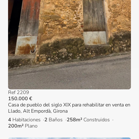
Ref 2209
150.000 €
Casa de pueblo del siglo XIX para rehabilitar en venta en
Llado, Alt Empordà, Girona
4
Habitaciones
2
Baños
258m²
Construidos
200m²
Plano