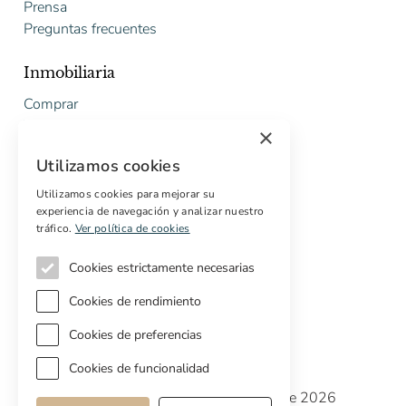
Prensa
Preguntas frecuentes
Inmobiliaria
Comprar
Vender
×
Presupuesto gratuito de rehabilitación
Utilizamos cookies
Servicios
Utilizamos cookies para mejorar su
experiencia de navegación y analizar nuestro
Marketing digital
tráfico.
Ver política de cookies
Compradores internacionales
Propiedades off-market
Cookies estrictamente necesarias
Servicios para compradores
Cookies de rendimiento
Cookies de preferencias
Cookies de funcionalidad
Copyright © Cottage Properties Real Estate 2026