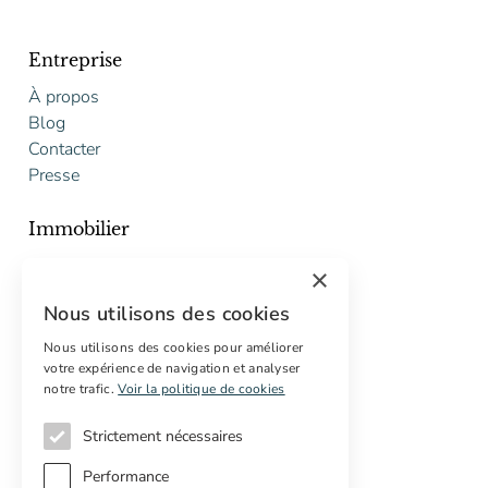
Entreprise
À propos
Blog
Contacter
Presse
Immobilier
Acheter
×
Vendre
Nous utilisons des cookies
Proposition gratuite de restauration
Nous utilisons des cookies pour améliorer
votre expérience de navigation et analyser
Services
notre trafic.
Voir la politique de cookies
Marketing digital
Acheteurs internationaux
Strictement nécessaires
Propriétés off-market
Performance