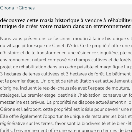
Girona
Girones
découvrez cette masia historique à vendre à réhabiliter
unique de créer votre maison dans un environnement 
Nous vous présentons ce fascinant moulin à farine historique s
du village pittoresque de Canet d’Adri. Cette propriété offre un
d’histoire et de le transformer en une résidence singulière, plei
environnement naturel composé de champs cultivés et de forêts, 
projet de réhabilitation dans un cadre paisible et magnifique.La p
3 hectares de terres cultivées et 3 hectares de forêt. Le bâtimen
et le premier étage. Un projet de réhabilitation est actuellement e
d’origine, incluant le rez-de-chaussée avec l’espace de mouture, 
attelages. Le premier étage, destiné à l’habitation, conserve un fo
mezzanine est prévue. La propriété ne dispose actuellement ni d’e
Gérone et l’aéroport, cette propriété est idéale pour devenir une 
Elle offre également l’opportunité unique de restaurer les bois e
régénérative sur les terres, favorisant la biodiversité et le bie
forêts, l’environnement offre une valeur unique en termes de beaut