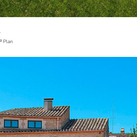
e
²
Plan