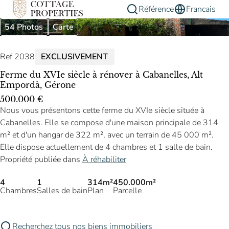
Référence
Francais
54 Photos
Carte
Ref 2038
EXCLUSIVEMENT
Ferme du XVIe siècle à rénover à Cabanelles, Alt
Empordà, Gérone
500.000 €
Nous vous présentons cette ferme du XVIe siècle située à
Cabanelles. Elle se compose d'une maison principale de 314
m² et d'un hangar de 322 m², avec un terrain de 45 000 m².
Elle dispose actuellement de 4 chambres et 1 salle de bain.
Propriété publiée dans
À réhabiliter
4
1
314m²
450.000m²
Chambres
Salles de bain
Plan
Parcelle
Recherchez tous nos biens immobiliers