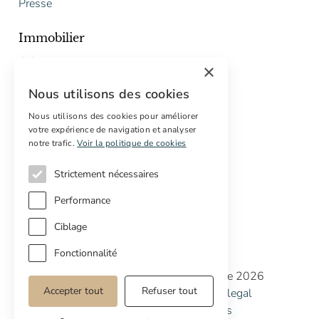
Presse
Immobilier
Acheter
×
Vendre
Nous utilisons des cookies
Proposition gratuite de restauration
Nous utilisons des cookies pour améliorer
Services
votre expérience de navigation et analyser
notre trafic.
Voir la politique de cookies
Marketing digital
Acheteurs internationaux
Strictement nécessaires
Propriétés off-market
Performance
Ciblage
Fonctionnalité
Copyright © Cottage Properties Real Estate 2026
Accepter tout
Refuser tout
Politique de confidentialité
Avertissement legal
Politique de cookies
Préférences de cookies