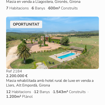
Masia en venda a Llagostera, Gironès, Girona
7
Habitacions
6
Banys
600m²
Construïts
OPORTUNITAT
Ref 2184
2.200.000 €
Masia rehabilitada amb hotel rural de luxe en venda a
Llers, Alt Empordà, Girona
12
Habitacions
12
Banys
1.543m²
Construïts
1.200m²
Plànol