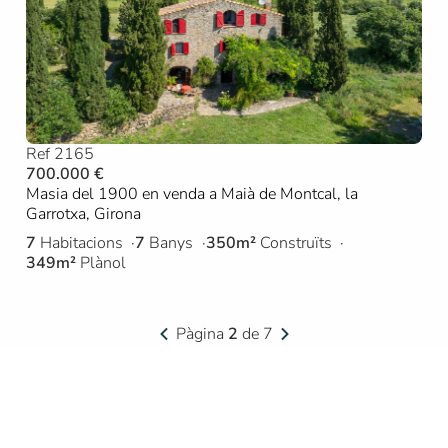
Ref 2165
700.000 €
Masia del 1900 en venda a Maià de Montcal, la
Garrotxa, Girona
7
Habitacions
7
Banys
350m²
Construïts
349m²
Plànol
Pàgina
2
de 7