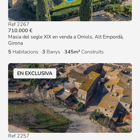
Ref 2267
710.000 €
Masia del segle XIX en venda a Orriols, Alt Empordà,
Girona
5
Habitacions
3
Banys
345m²
Construïts
EN EXCLUSIVA
Ref 2257