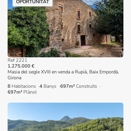
OPORTUNITAT
Ref 2221
1.275.000 €
Masia del segle XVIII en venda a Rupià, Baix Empordà,
Girona
8
Habitacions
4
Banys
697m²
Construïts
697m²
Plànol