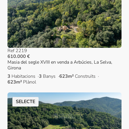
Ref 2219
610.000 €
Masia del segle XVIII en venda a Arbúcies, La Selva,
Girona
3
Habitacions
3
Banys
623m²
Construïts
623m²
Plànol
SELECTE