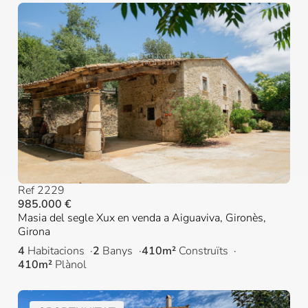
Ref 2229
985.000 €
Masia del segle Xux en venda a Aiguaviva, Gironès,
Girona
4
Habitacions
2
Banys
410m²
Construïts
410m²
Plànol