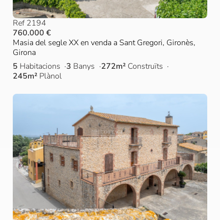
Ref 2194
760.000 €
Masia del segle XX en venda a Sant Gregori, Gironès,
Girona
5
Habitacions
3
Banys
272m²
Construïts
245m²
Plànol