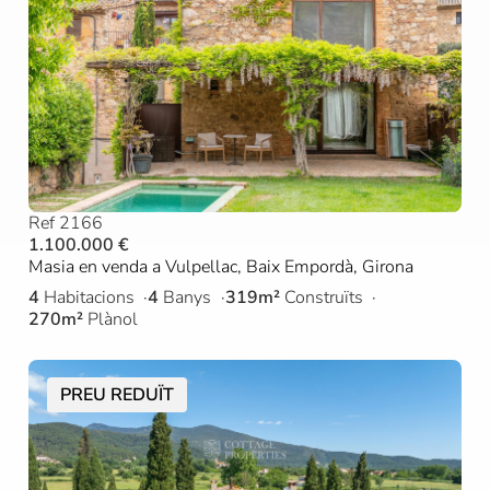
Ref 2166
1.100.000 €
Masia en venda a Vulpellac, Baix Empordà, Girona
4
Habitacions
4
Banys
319m²
Construïts
270m²
Plànol
PREU REDUÏT