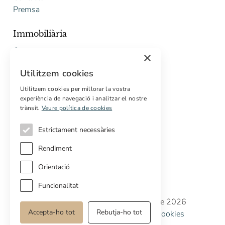
Premsa
Immobiliària
Comprar
×
Vendre
Utilitzem cookies
Pressupost gratuït de rehabilitació
Utilitzem cookies per millorar la vostra
Serveis
experiència de navegació i analitzar el nostre
trànsit.
Veure política de cookies
Marketing digital
Compradors internacionals
Estrictament necessàries
Propietats off-market
Rendiment
Orientació
Funcionalitat
Copyright © Cottage Properties Real Estate 2026
Accepta-ho tot
Rebutja-ho tot
Política de privacitat
Avis legal
Política de cookies