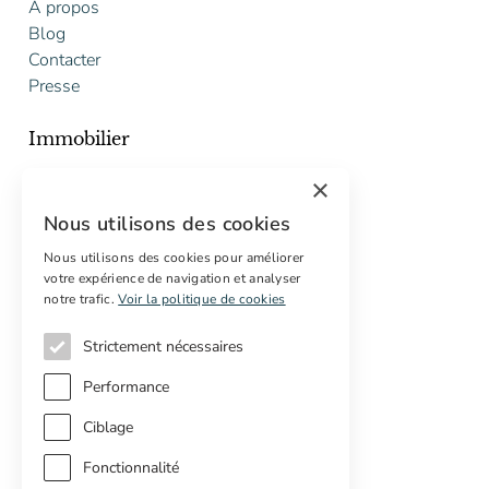
À propos
Blog
Contacter
Presse
Immobilier
Acheter
×
Vendre
Nous utilisons des cookies
Proposition gratuite de restauration
Nous utilisons des cookies pour améliorer
votre expérience de navigation et analyser
Services
notre trafic.
Voir la politique de cookies
Marketing digital
Acheteurs internationaux
Strictement nécessaires
Propriétés off-market
Performance
Ciblage
Fonctionnalité