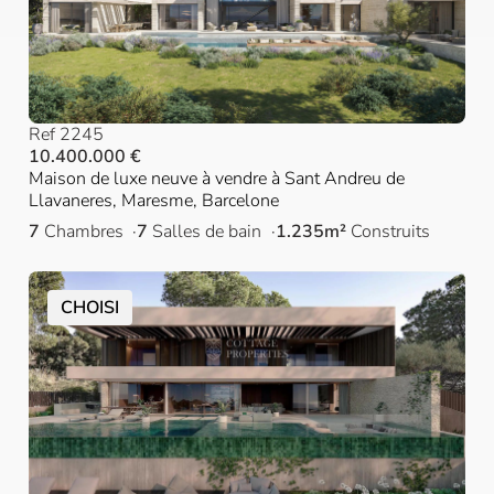
Ref 2245
10.400.000 €
Maison de luxe neuve à vendre à Sant Andreu de
Llavaneres, Maresme, Barcelone
7
Chambres
7
Salles de bain
1.235m²
Construits
CHOISI