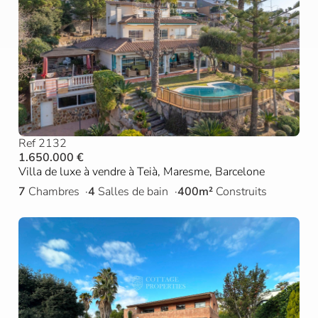
Ref 2132
1.650.000 €
Villa de luxe à vendre à Teià, Maresme, Barcelone
7
Chambres
4
Salles de bain
400m²
Construits