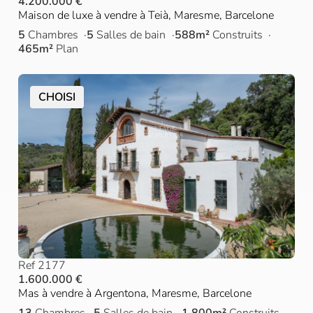
4.200.000 €
Maison de luxe à vendre à Teià, Maresme, Barcelone
5
Chambres
5
Salles de bain
588m²
Construits
465m²
Plan
CHOISI
Ref 2177
1.600.000 €
Mas à vendre à Argentona, Maresme, Barcelone
13
Chambres
5
Salles de bain
1.800m²
Construits