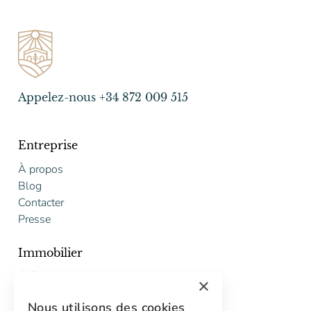
Appelez-nous +34 872 009 515
Entreprise
À propos
Blog
Contacter
Presse
Immobilier
Acheter
×
Vendre
Nous utilisons des cookies
Proposition gratuite de restauration