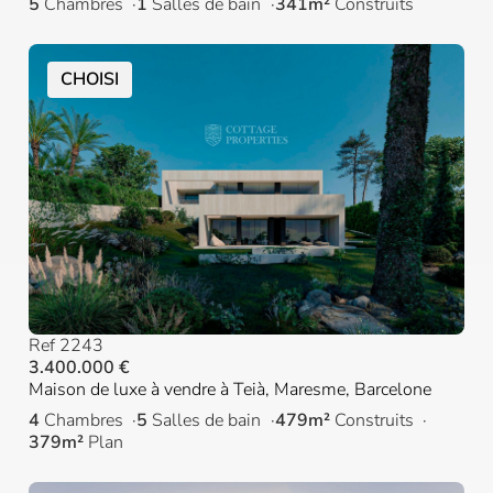
5
Chambres
1
Salles de bain
341m²
Construits
CHOISI
Ref 2243
3.400.000 €
Maison de luxe à vendre à Teià, Maresme, Barcelone
4
Chambres
5
Salles de bain
479m²
Construits
379m²
Plan