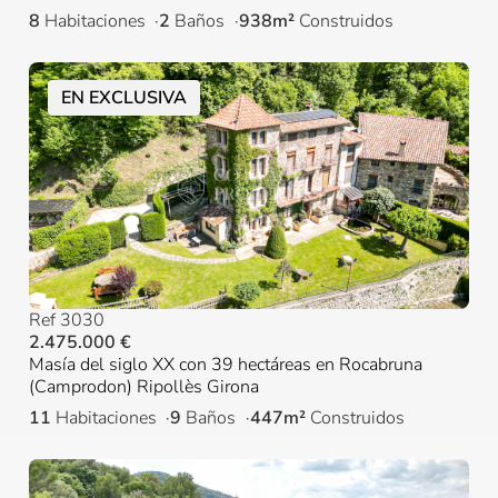
8
Habitaciones
2
Baños
938m²
Construidos
EN EXCLUSIVA
Ref 3030
2.475.000 €
Masía del siglo XX con 39 hectáreas en Rocabruna
(Camprodon) Ripollès Girona
11
Habitaciones
9
Baños
447m²
Construidos