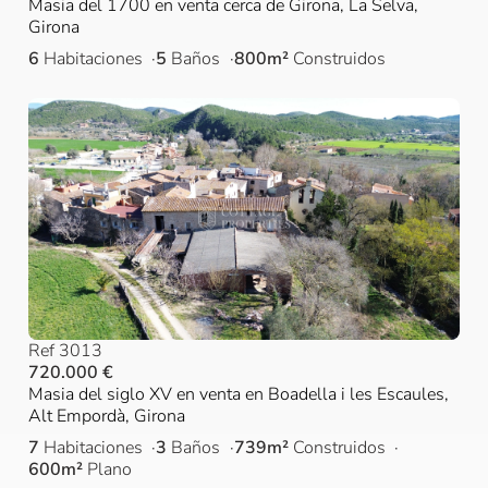
Masia del 1700 en venta cerca de Girona, La Selva,
Girona
6
Habitaciones
5
Baños
800m²
Construidos
Ref 3013
720.000 €
Masia del siglo XV en venta en Boadella i les Escaules,
Alt Empordà, Girona
7
Habitaciones
3
Baños
739m²
Construidos
600m²
Plano