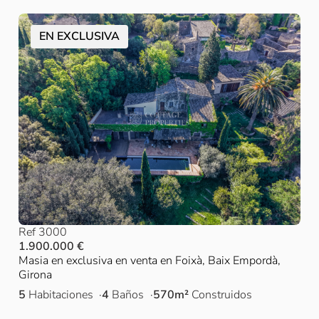
EN EXCLUSIVA
Ref 3000
1.900.000 €
Masia en exclusiva en venta en Foixà, Baix Empordà,
Girona
5
Habitaciones
4
Baños
570m²
Construidos