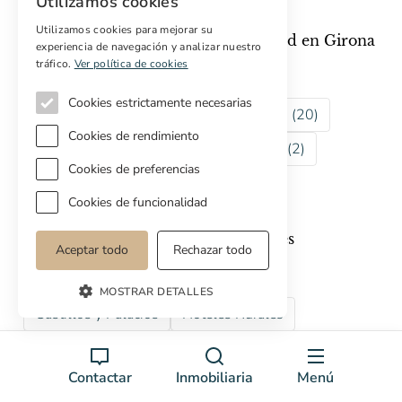
Utilizamos cookies
Utilizamos cookies para mejorar su
Explorar los otros tipos de propiedad en Girona
experiencia de navegación y analizar nuestro
tráfico.
Ver política de cookies
Casas de lujo (65)
Hoteles (4)
Cookies estrictamente necesarias
Para rehabilitar (45)
Casas de pueblo (20)
Cookies de rendimiento
Castillos (10)
Terrenos (6)
Casas (2)
Cookies de preferencias
Casas rústicas (2)
Adosados (2)
Cookies de funcionalidad
Explorar colecciones de propiedades
Aceptar todo
Rechazar todo
Casas de Campo
Casas de Lujo
MOSTRAR DETALLES
Castillos y Palacios
Hoteles Rurales
Contactar
Inmobiliaria
Menú