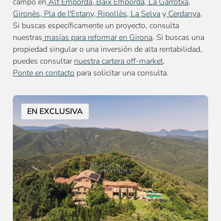
campo en
Alt Empordà
,
Baix Empordà
,
La Garrotxa
,
Gironès
,
Pla de l'Estany
,
Ripollès
,
La Selva
y
Cerdanya
.
Si buscas específicamente un proyecto, consulta
nuestras
masías para reformar en Girona
. Si buscas una
propiedad singular o una inversión de alta rentabilidad,
puedes consultar
nuestra cartera off-market
.
Ponte en contacto
para solicitar una consulta.
EN EXCLUSIVA