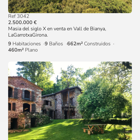
Ref 3042
2.500.000 €
Masia del siglo X en venta en Vall de Bianya,
LaGarrotxaGirona.
9
Habitaciones
9
Baños
662m²
Construidos
460m²
Plano