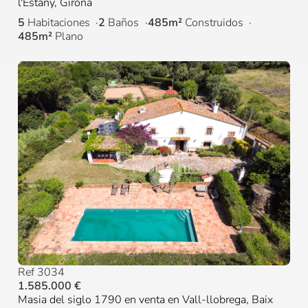
l'Estany, Girona
5
Habitaciones
2
Baños
485m²
Construidos
485m²
Plano
Ref 3034
1.585.000 €
Masia del siglo 1790 en venta en Vall-llobrega, Baix