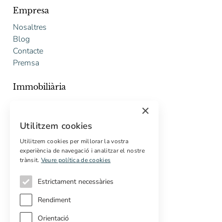
Empresa
Nosaltres
Blog
Contacte
Premsa
Immobiliària
Comprar
×
Vendre
Utilitzem cookies
Pressupost gratuït de rehabilitació
Utilitzem cookies per millorar la vostra
experiència de navegació i analitzar el nostre
Serveis
trànsit.
Veure política de cookies
Marketing digital
Compradors internacionals
Estrictament necessàries
Propietats off-market
Rendiment
Orientació