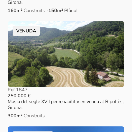
Girona.
160m²
Construïts
150m²
Plànol
VENUDA
Ref 1847
250.000 €
Masia del segle XVII per rehabilitar en venda al Ripollès,
Girona.
300m²
Construïts