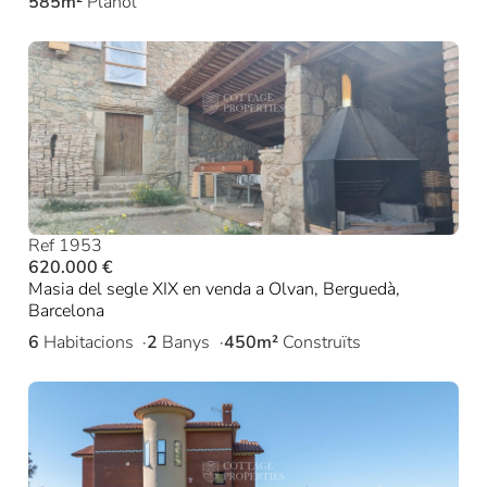
585m²
Plànol
Ref 1953
620.000 €
Masia del segle XIX en venda a Olvan, Berguedà,
Barcelona
6
Habitacions
2
Banys
450m²
Construïts