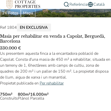
Referència
Català
26 Fotos
Mapa
Ref 1804
EN EXCLUSIVA
Masia per rehabilitar en venda a Capolat, Berguedà,
Barcelona
330.000 €
Us presentem aquesta finca a la encantadora població de
Capolat. Consta d'una masia de 450 m² a rehabilitar, situada en
un terreny de 1, 6hectàrees amb camps de cultiu, zona de
quadres de 200 m² i un paller de 150 m². La propietat disposa
de llum, aigua de xarxa i un manantial.
Propietat publicada en
Per rehabilitar
750m²
800m²
16.000m²
Construïts
Plànol
Parcel·la