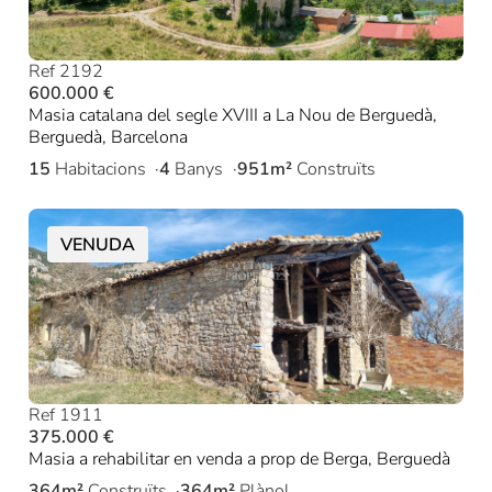
Ref 2192
600.000 €
Masia catalana del segle XVIII a La Nou de Berguedà,
Berguedà, Barcelona
15
Habitacions
4
Banys
951m²
Construïts
VENUDA
Ref 1911
375.000 €
Masia a rehabilitar en venda a prop de Berga, Berguedà
364m²
Construïts
364m²
Plànol