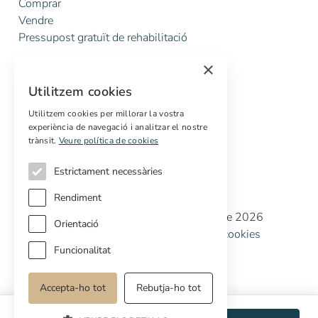
Comprar
Vendre
Pressupost gratuït de rehabilitació
×
Serveis
Utilitzem cookies
Marketing digital
Compradors internacionals
Utilitzem cookies per millorar la vostra
experiència de navegació i analitzar el nostre
Propietats off-market
trànsit.
Veure política de cookies
Estrictament necessàries
Rendiment
Copyright © Cottage Properties Real Estate 2026
Orientació
Política de privacitat
Avis legal
Política de cookies
Preferències de cookies
Funcionalitat
Accepta-ho tot
Rebutja-ho tot