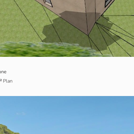
rone
²
Plan