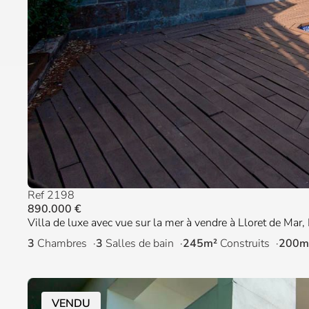
Ref 2198
890.000 €
Villa de luxe avec vue sur la mer à vendre à Lloret de Mar,
3
Chambres
3
Salles de bain
245m²
Construits
200m
VENDU