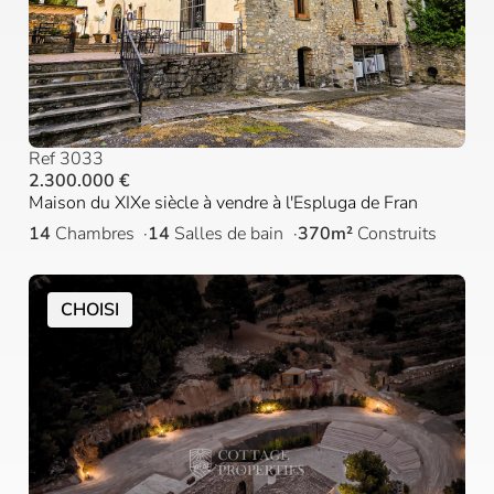
Ref 3033
2.300.000 €
Maison du XIXe siècle à vendre à l'Espluga de Fran
14
Chambres
14
Salles de bain
370m²
Construits
CHOISI