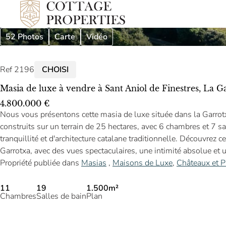
52 Photos
Carte
Vidéo
Ref 2196
CHOISI
Masia de luxe à vendre à Sant Aniol de Finestres, La 
4.800.000 €
Nous vous présentons cette masia de luxe située dans la Garrot
construits sur un terrain de 25 hectares, avec 6 chambres et 7 sa
tranquillité et d'architecture catalane traditionnelle. Découvrez
Garrotxa, avec des vues spectaculaires, une intimité absolue et u
Propriété publiée dans
Masias
,
Maisons de Luxe
,
Châteaux et P
11
19
1.500m²
Chambres
Salles de bain
Plan