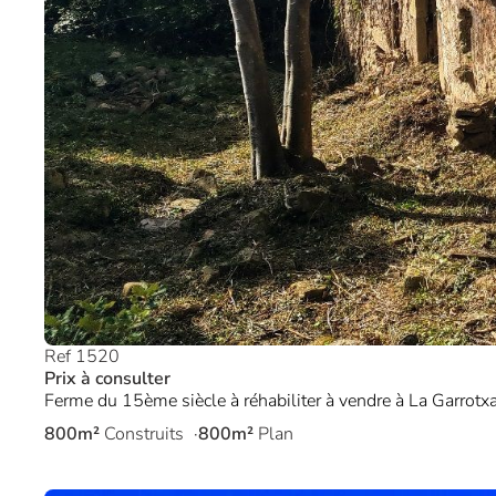
Ref 1520
Prix à consulter
Ferme du 15ème siècle à réhabiliter à vendre à La Garrotxa
800m²
Construits
800m²
Plan