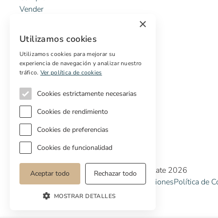
Vender
Presupuesto gratuito de rehabilitación
×
Utilizamos cookies
Servicios
Utilizamos cookies para mejorar su
experiencia de navegación y analizar nuestro
Marketing digital
tráfico.
Ver política de cookies
Compradores internacionales
Propiedades off-market
Cookies estrictamente necesarias
Servicios para compradores
Cookies de rendimiento
Cookies de preferencias
Cookies de funcionalidad
Copyright © Cottage Properties Real Estate 2026
Aceptar todo
Rechazar todo
Política de Privacidad
Terminos y Condiciones
Política de C
MOSTRAR DETALLES