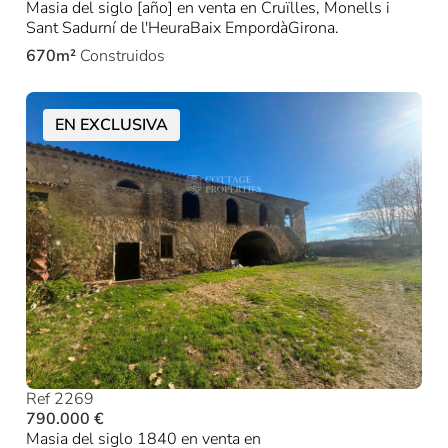
Masia del siglo [año] en venta en Cruïlles, Monells i
Sant Sadurní de l'HeuraBaix EmpordàGirona.
670m²
Construidos
EN EXCLUSIVA
Ref 2269
790.000 €
Masia del siglo 1840 en venta en