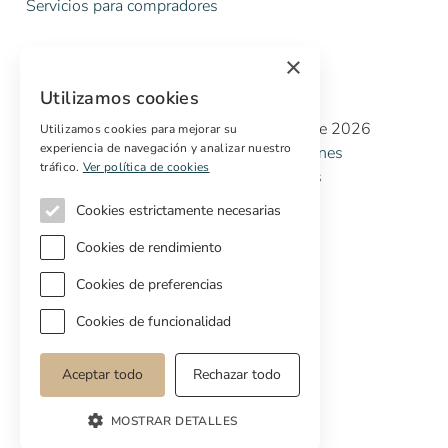
Servicios para compradores
×
Utilizamos cookies
Copyright © Cottage Properties Real Estate 2026
Utilizamos cookies para mejorar su
experiencia de navegación y analizar nuestro
Política de Privacidad
Terminos y Condiciones
tráfico.
Ver política de cookies
Política de Cookies
Preferencias de cookies
Cookies estrictamente necesarias
Cookies de rendimiento
Cookies de preferencias
Cookies de funcionalidad
Aceptar todo
Rechazar todo
MOSTRAR DETALLES