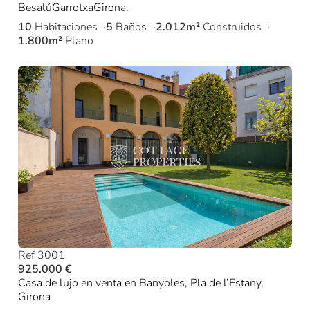
BesalúGarrotxaGirona.
10
Habitaciones
5
Baños
2.012m²
Construidos
1.800m²
Plano
Ref 3001
925.000 €
Casa de lujo en venta en Banyoles, Pla de l’Estany,
Girona