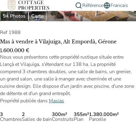
Référence
Francais
54 Photos
Carte
Ref 1988
Mas à vendre à Vilajuiga, Alt Empordà, Gérone
1.600.000 €
Nous vous présentons cette propriété rustique située entre
Llançà et Vilajuïga, s'étendant sur 138 ha. La propriété
comprend 3 chambres doubles, une salle de bains, un grenier,
un grand salon, une salle à manger avec cheminée et une
cuisine design. Elle dispose d'un jardin avec piscine, d'une zone
de détente et d'un grand entrepôt.
Propriété publiée dans
Masias
3
2
300m²
355m²
1.380.000m²
Chambres
Salles de bain
Construits
Plan
Parcelle