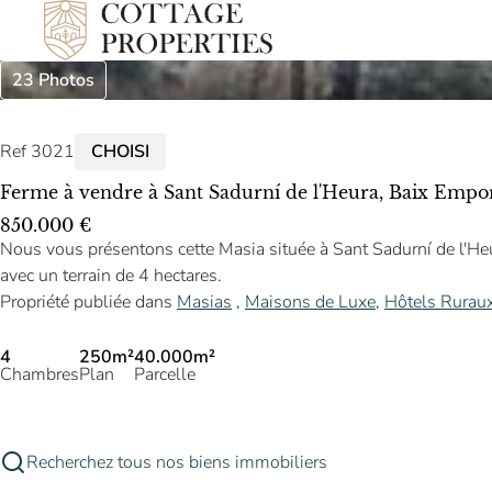
23 Photos
Ref 3021
CHOISI
Ferme à vendre à Sant Sadurní de l'Heura, Baix Empo
850.000 €
Nous vous présentons cette Masia située à Sant Sadurní de l'H
avec un terrain de 4 hectares.
Propriété publiée dans
Masias
,
Maisons de Luxe
,
Hôtels Rurau
4
250m²
40.000m²
Chambres
Plan
Parcelle
Recherchez tous nos biens immobiliers