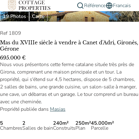
Référence
Francais
19 Photos
Carte
Ref 1809
Mas du XVIIIe siècle à vendre à Canet d'Adri, Gironès,
Gérone
695.000 €
Nous vous présentons cette ferme catalane située très près de
Girona, comprenant une maison principale et un tour. La
propriété, qui s'étend sur 4,5 hectares, dispose de 5 chambres,
2 salles de bains, une grande cuisine, un salon-salle à manger,
une cave, un débarras et un garage. Le tour comprend un bureau
avec une cheminée.
Propriété publiée dans
Masias
5
2
240m²
250m²
45.000m²
Chambres
Salles de bain
Construits
Plan
Parcelle