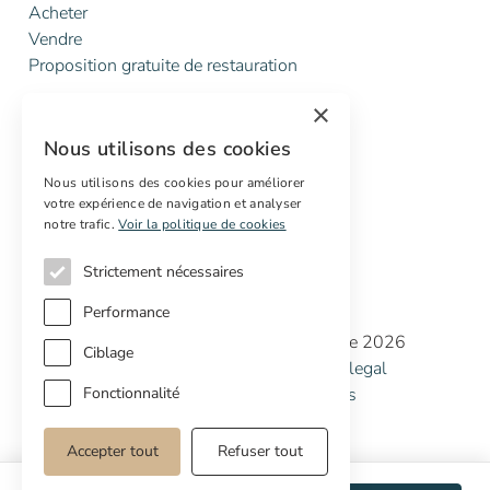
Acheter
Vendre
Proposition gratuite de restauration
×
Services
Nous utilisons des cookies
Marketing digital
Acheteurs internationaux
Nous utilisons des cookies pour améliorer
votre expérience de navigation et analyser
Propriétés off-market
notre trafic.
Voir la politique de cookies
Strictement nécessaires
Performance
Copyright © Cottage Properties Real Estate 2026
Ciblage
Politique de confidentialité
Avertissement legal
Politique de cookies
Préférences de cookies
Fonctionnalité
Accepter tout
Refuser tout