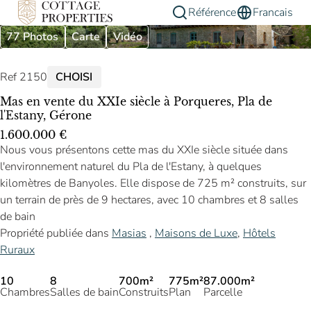
Référence
Francais
77 Photos
Carte
Vidéo
Ref 2150
CHOISI
Mas en vente du XXIe siècle à Porqueres, Pla de
l'Estany, Gérone
1.600.000 €
Nous vous présentons cette mas du XXIe siècle située dans
l'environnement naturel du Pla de l'Estany, à quelques
kilomètres de Banyoles. Elle dispose de 725 m² construits, sur
un terrain de près de 9 hectares, avec 10 chambres et 8 salles
de bain
Propriété publiée dans
Masias
,
Maisons de Luxe
,
Hôtels
Ruraux
10
8
700m²
775m²
87.000m²
Chambres
Salles de bain
Construits
Plan
Parcelle