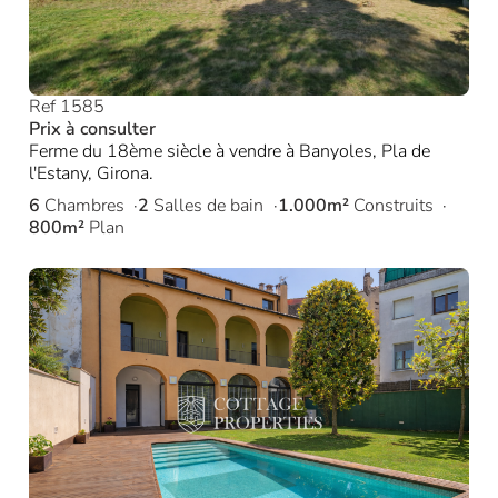
Ref 1585
Prix à consulter
Ferme du 18ème siècle à vendre à Banyoles, Pla de
l'Estany, Girona.
6
Chambres
2
Salles de bain
1.000m²
Construits
800m²
Plan