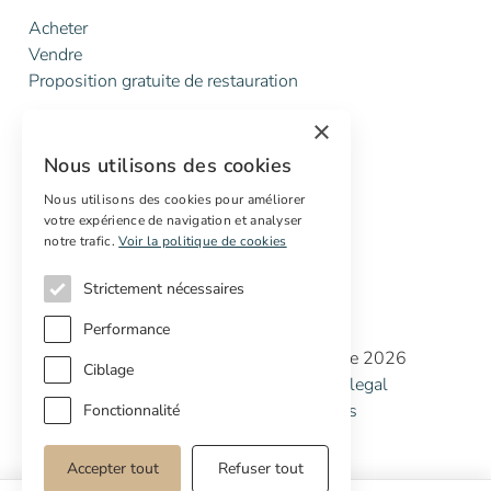
Acheter
Vendre
Proposition gratuite de restauration
×
Services
Nous utilisons des cookies
Marketing digital
Acheteurs internationaux
Nous utilisons des cookies pour améliorer
votre expérience de navigation et analyser
Propriétés off-market
notre trafic.
Voir la politique de cookies
Strictement nécessaires
Performance
Copyright © Cottage Properties Real Estate 2026
Ciblage
Politique de confidentialité
Avertissement legal
Politique de cookies
Préférences de cookies
Fonctionnalité
Accepter tout
Refuser tout