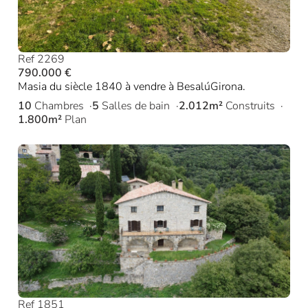
Ref 2269
790.000 €
Masia du siècle 1840 à vendre à BesalúGirona.
10
Chambres
5
Salles de bain
2.012m²
Construits
1.800m²
Plan
Ref 1851