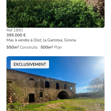
Ref 1891
395.000 €
Mas à vendre à Olot, la Garrotxa, Girona
550m²
Construits
500m²
Plan
EXCLUSIVEMENT