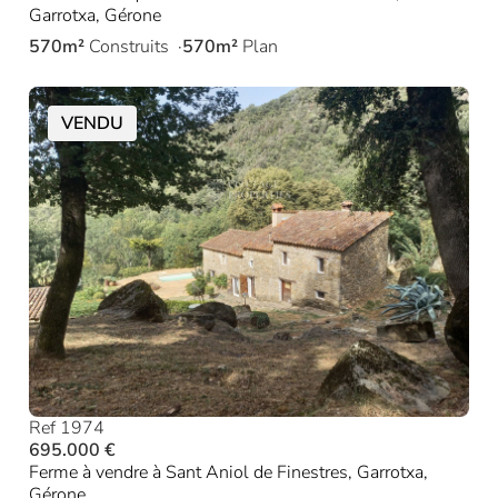
Garrotxa, Gérone
570m²
Construits
570m²
Plan
VENDU
Ref 1974
695.000 €
Ferme à vendre à Sant Aniol de Finestres, Garrotxa,
Gérone.