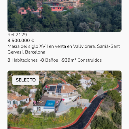
Ref 2129
3.500.000 €
Masía del siglo XVII en venta en Vallvidrera, Sarrià-Sant
Gervasi, Barcelona
8
Habitaciones
8
Baños
939m²
Construidos
SELECTO