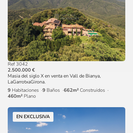
Ref 3042
2.500.000 €
Masia del siglo X en venta en Vall de Bianya,
LaGarrotxaGirona.
9
Habitaciones
9
Baños
662m²
Construidos
460m²
Plano
EN EXCLUSIVA