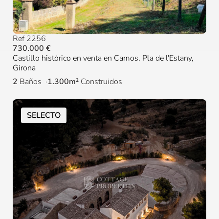
Ref 2256
730.000 €
Castillo histórico en venta en Camos, Pla de l'Estany,
Girona
2
Baños
1.300m²
Construidos
SELECTO