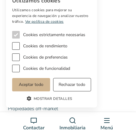
Utilizamos cookies
Nosotros
Blog
Utilizamos cookies para mejorar su
Contacto
experiencia de navegación y analizar nuestro
Prensa
tráfico.
Ver política de cookies
Preguntas frecuentes
Cookies estrictamente necesarias
Inmobiliaria
Cookies de rendimiento
Comprar
Cookies de preferencias
Vender
Cookies de funcionalidad
Presupuesto gratuito de rehabilitación
Servicios
Aceptar todo
Rechazar todo
Marketing digital
MOSTRAR DETALLES
Compradores internacionales
Propiedades off-market
Servicios para compradores
Contactar
Inmobiliaria
Menú