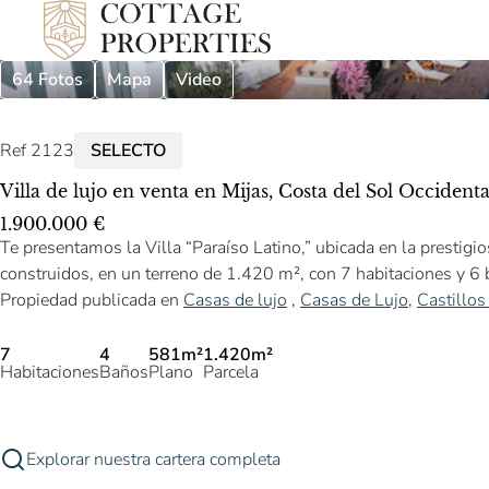
64 Fotos
Mapa
Video
Ref 2123
SELECTO
Villa de lujo en venta en Mijas, Costa del Sol Occident
1.900.000 €
Te presentamos la Villa “Paraíso Latino,” ubicada en la prestig
construidos, en un terreno de 1.420 m², con 7 habitaciones y 6
Propiedad publicada en
Casas de lujo
,
Casas de Lujo
,
Castillos
7
4
581m²
1.420m²
Habitaciones
Baños
Plano
Parcela
Explorar nuestra cartera completa