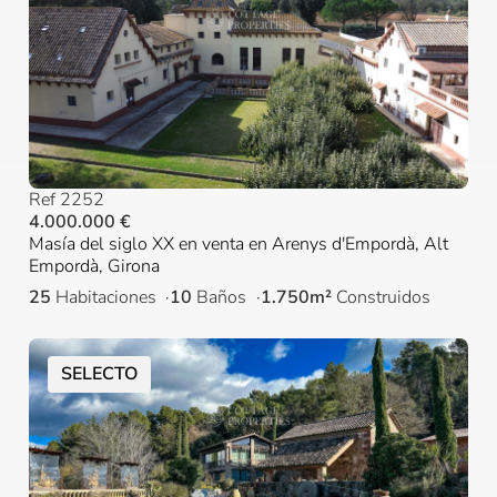
Ref 2252
4.000.000 €
Masía del siglo XX en venta en Arenys d'Empordà, Alt
Empordà, Girona
25
Habitaciones
10
Baños
1.750m²
Construidos
SELECTO