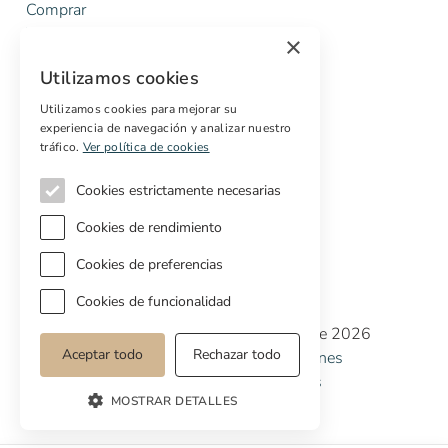
Comprar
Vender
×
Presupuesto gratuito de rehabilitación
Utilizamos cookies
Servicios
Utilizamos cookies para mejorar su
experiencia de navegación y analizar nuestro
Marketing digital
tráfico.
Ver política de cookies
Compradores internacionales
Propiedades off-market
Cookies estrictamente necesarias
Servicios para compradores
Cookies de rendimiento
Cookies de preferencias
Cookies de funcionalidad
Copyright © Cottage Properties Real Estate 2026
Aceptar todo
Rechazar todo
Política de Privacidad
Terminos y Condiciones
Política de Cookies
Preferencias de cookies
MOSTRAR DETALLES