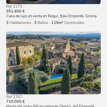
Ref 2273
551.600 €
Casa de lujo en venta en Begur, Baix Empordà, Girona
3
Habitaciones
3
Baños
115m²
Construidos
Ref 2267
710.000 €
Masía del siglo XIX en venta en Orriols, Alt Empordà,