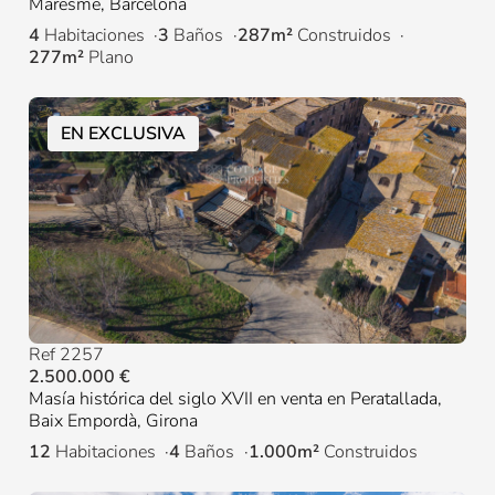
Maresme, Barcelona
4
Habitaciones
3
Baños
287m²
Construidos
277m²
Plano
EN EXCLUSIVA
Ref 2257
2.500.000 €
Masía histórica del siglo XVII en venta en Peratallada,
Baix Empordà, Girona
12
Habitaciones
4
Baños
1.000m²
Construidos