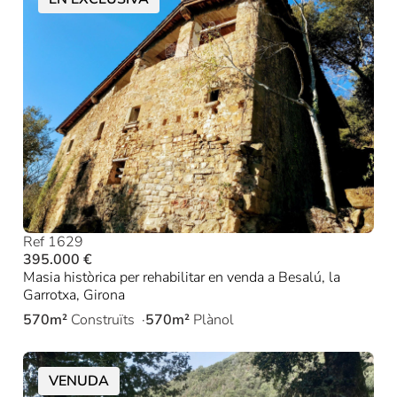
Ref 1629
395.000 €
Masia històrica per rehabilitar en venda a Besalú, la
Garrotxa, Girona
570m²
Construïts
570m²
Plànol
VENUDA