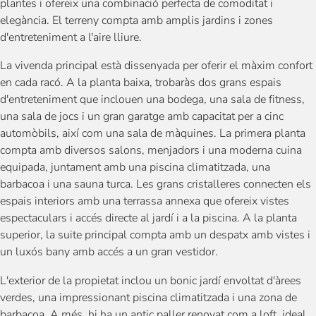
plantes i ofereix una combinació perfecta de comoditat i
elegància. El terreny compta amb amplis jardins i zones
d'entreteniment a l'aire lliure.
La vivenda principal està dissenyada per oferir el màxim confort
en cada racó. A la planta baixa, trobaràs dos grans espais
d'entreteniment que inclouen una bodega, una sala de fitness,
una sala de jocs i un gran garatge amb capacitat per a cinc
automòbils, així com una sala de màquines. La primera planta
compta amb diversos salons, menjadors i una moderna cuina
equipada, juntament amb una piscina climatitzada, una
barbacoa i una sauna turca. Les grans cristalleres connecten els
espais interiors amb una terrassa annexa que ofereix vistes
espectaculars i accés directe al jardí i a la piscina. A la planta
superior, la suite principal compta amb un despatx amb vistes i
un luxós bany amb accés a un gran vestidor.
L'exterior de la propietat inclou un bonic jardí envoltat d'àrees
verdes, una impressionant piscina climatitzada i una zona de
barbacoa. A més, hi ha un antic paller renovat com a loft, ideal