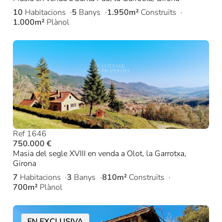
10
Habitacions
5
Banys
1.950m²
Construïts
1.000m²
Plànol
Ref 1646
750.000 €
Masia del segle XVIII en venda a Olot, la Garrotxa,
Girona
7
Habitacions
3
Banys
810m²
Construïts
700m²
Plànol
EN EXCLUSIVA