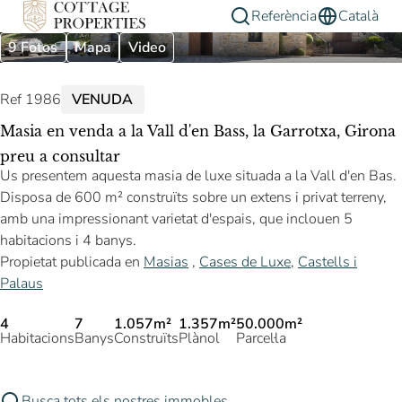
Referència
Català
9 Fotos
Mapa
Video
Ref 1986
VENUDA
Masia en venda a la Vall d'en Bass, la Garrotxa, Girona
preu a consultar
Us presentem aquesta masia de luxe situada a la Vall d'en Bas.
Disposa de 600 m² construïts sobre un extens i privat terreny,
amb una impressionant varietat d'espais, que inclouen 5
habitacions i 4 banys.
Propietat publicada en
Masias
,
Cases de Luxe
,
Castells i
Palaus
4
7
1.057m²
1.357m²
50.000m²
Habitacions
Banys
Construïts
Plànol
Parcel·la
Busca tots els nostres immobles