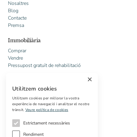
Nosaltres
Blog
Contacte
Premsa
Immobiliària
Comprar
Vendre
Pressupost gratuït de rehabilitació
×
Serveis
Utilitzem cookies
Marketing digital
Compradors internacionals
Utilitzem cookies per millorar la vostra
experiència de navegació i analitzar el nostre
Propietats off-market
trànsit.
Veure política de cookies
Estrictament necessàries
Rendiment