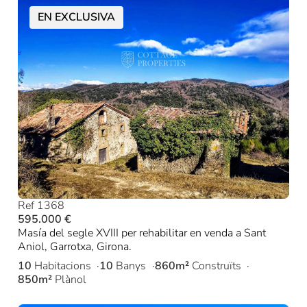
EN EXCLUSIVA
Ref 1368
595.000 €
Masía del segle XVIII per rehabilitar en venda a Sant
Aniol, Garrotxa, Girona.
10
Habitacions
10
Banys
860m²
Construïts
850m²
Plànol