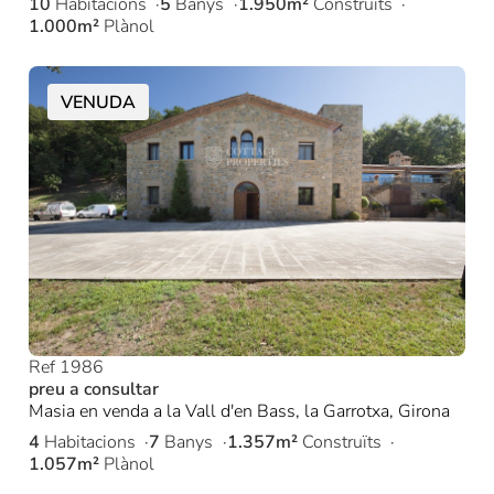
10
Habitacions
5
Banys
1.950m²
Construïts
1.000m²
Plànol
VENUDA
Ref 1986
preu a consultar
Masia en venda a la Vall d'en Bass, la Garrotxa, Girona
4
Habitacions
7
Banys
1.357m²
Construïts
1.057m²
Plànol