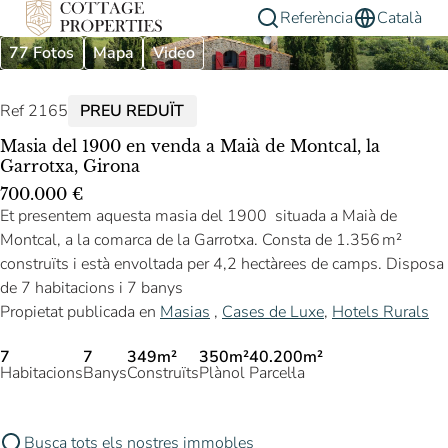
Referència
Català
77 Fotos
Mapa
Video
Ref 2165
PREU REDUÏT
Masia del 1900 en venda a Maià de Montcal, la
Garrotxa, Girona
700.000 €
Et presentem aquesta masia del 1900 situada a Maià de
Montcal, a la comarca de la Garrotxa. Consta de 1.356 m²
construïts i està envoltada per 4,2 hectàrees de camps. Disposa
de 7 habitacions i 7 banys
Propietat publicada en
Masias
,
Cases de Luxe
,
Hotels Rurals
7
7
349m²
350m²
40.200m²
Habitacions
Banys
Construïts
Plànol
Parcel·la
Busca tots els nostres immobles