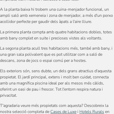
A la planta baixa hi trobem una cuina-menjador funcional, un
ampli saló amb xemeneia i zona de menjador, a més d'un porxo
acollidor perfecte per gaudir dels àpats a l'aire lliure.
La primera planta compta amb quatre habitacions dobles, totes
amb bany complet en suite i precioses vistes als voltants.
La segona planta acull tres habitacions més, també amb bany, i
una gran sala polivalent que es pot utilitzar com a saló de
descans, zona de jocs o espai comú per a hostes.
Els exteriors són, sens dubte, un dels grans atractius d'aquesta
propietat. El jardí principal, extens i molt ben cuidat, connecta
amb una magnífica piscina ideal per als mesos més càlids,
oferint un oasi de pau i frescor. Tot l'entorn respira natura i
privacitat.
T'agradaria veure més propietats com aquesta? Descobreix la
nostra selecció completa de
Cases de Luxe
i
Hotels Rurals
en