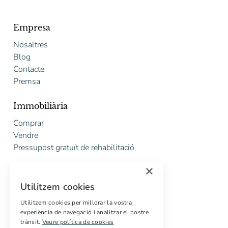
Empresa
Nosaltres
Blog
Contacte
Premsa
Immobiliària
Comprar
Vendre
Pressupost gratuït de rehabilitació
×
Serveis
Utilitzem cookies
Marketing digital
Compradors internacionals
Utilitzem cookies per millorar la vostra
experiència de navegació i analitzar el nostre
Propietats off-market
trànsit.
Veure política de cookies