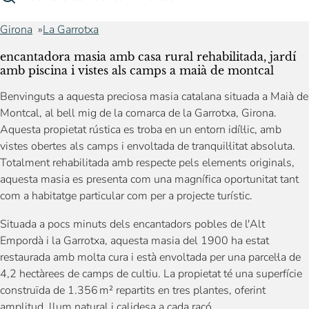
Girona
La Garrotxa
encantadora masia amb casa rural rehabilitada, jardí
amb piscina i vistes als camps a maià de montcal
Benvinguts a aquesta preciosa masia catalana situada a Maià de
Montcal, al bell mig de la comarca de la Garrotxa, Girona.
Aquesta propietat rústica es troba en un entorn idíl·lic, amb
vistes obertes als camps i envoltada de tranquil·litat absoluta.
Totalment rehabilitada amb respecte pels elements originals,
aquesta masia es presenta com una magnífica oportunitat tant
com a habitatge particular com per a projecte turístic.
Situada a pocs minuts dels encantadors pobles de l'Alt
Empordà i la Garrotxa, aquesta masia del 1900 ha estat
restaurada amb molta cura i està envoltada per una parcel·la de
4,2 hectàrees de camps de cultiu. La propietat té una superfície
construïda de 1.356 m² repartits en tres plantes, oferint
amplitud, llum natural i calidesa a cada racó.