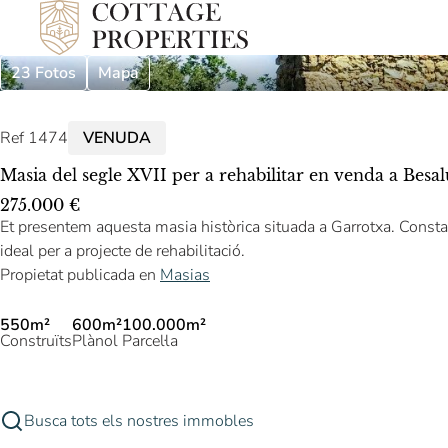
23 Fotos
Mapa
Ref 1474
VENUDA
Masia del segle XVII per a rehabilitar en venda a Besal
275.000 €
Et presentem aquesta masia històrica situada a Garrotxa. Const
ideal per a projecte de rehabilitació.
Propietat publicada en
Masias
550m²
600m²
100.000m²
Construïts
Plànol
Parcel·la
Busca tots els nostres immobles