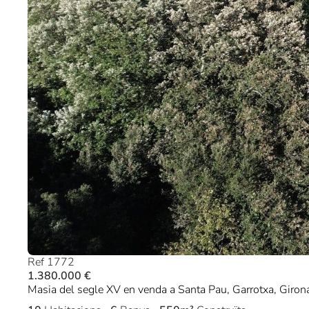
Ref 1772
1.380.000 €
Masia del segle XV en venda a Santa Pau, Garrotxa, Giron