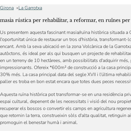
Girona
La Garrotxa
masia rústica per rehabilitar, a reformar, en ruïnes per
Us presentem aquesta fascinant masia/ruïna històrica situada a G
l'oportunitat única de restaurar un tros d'història, transformant-l
encant. Amb la seva ubicació en la zona Volcànica de la Garrotx
autòctons, és ideal per als qui busquen un projecte de rehabilitac
en un terreny de 10 hectàrees, amb possibilitats d'adquirir mé
impressionants. Ofereix *600m² de construcció a la casa principal
30% més. La casa principal data del segle XVII i l'última rehabili
paller es troba en bon estat encara que totes dues peces necessi
Aquesta ruïna històrica pot transformar-se en una residència priva
espai cultural, depenent de les necessitats i visió del nou propieta
recuperar els boscos o convertir els camps en agricultura regene
que retornin la terra, construeixin sòls d'alta qualitat, retinguin 
promoguin el benestar humà i animal.