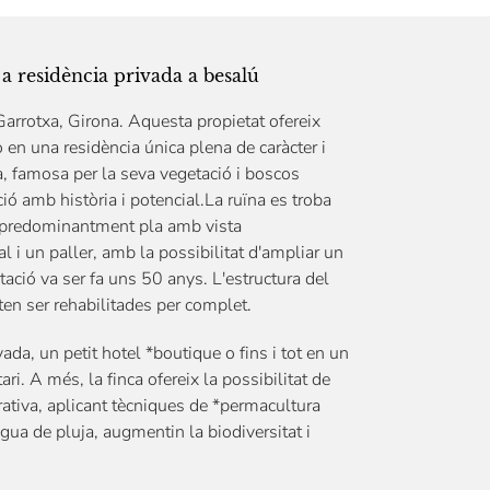
 a residència privada a besalú
arrotxa, Girona. Aquesta propietat ofereix
o en una residència única plena de caràcter i
a, famosa per la seva vegetació i boscos
ió amb història i potencial.La ruïna es troba
s, predominantment pla amb vista
 i un paller, amb la possibilitat d'ampliar un
tació va ser fa uns 50 anys. L'estructura del
ten ser rehabilitades per complet.
da, un petit hotel *boutique o fins i tot en un
ri. A més, la finca ofereix la possibilitat de
rativa, aplicant tècniques de *permacultura
aigua de pluja, augmentin la biodiversitat i