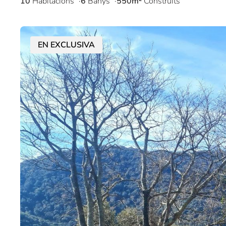
10
Habitacions
6
Banys
550m²
Construïts
EN EXCLUSIVA