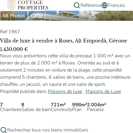
Référence
Francais
58 Photos
Carte
Ref 1967
Villa de luxe à vendre à Roses, Alt Empordà, Gérone
1.450.000 €
Nous vous présentons cette villa de presque 1 000 m² avec un
terrain de plus de 2 000 m² à Roses. Orientée au sud et à
seulement 2 minutes en voiture de la plage, cette propriété
comprend 5 chambres, 6 salles de bains, une piscine intérieure
chauffée, un jacuzzi, un sauna et une salle de sport.
Propriété publiée dans
Maisons de luxe
,
Maisons de Luxe
7
8
721m²
998m²
2.004m²
Chambres
Salles de bain
Construits
Plan
Parcelle
Recherchez tous nos biens immobiliers