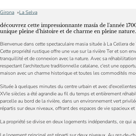
Girona
La Selva
découvrez cette impressionnante masía de l'année 1700 
unique pleine d'histoire et de charme en pleine nature.
Bienvenue dans cette spectaculaire masia située à La Cellera de
Cette propriété rustique offre une vue sur la rivière Ter et son e
tranquillité et de connexion avec la nature. Avec sa réhabilitat
respectant l'architecture traditionnelle catalane, c'est une oppor
maison avec un charme historique et toutes les commodités mo
Située à quelques minutes du centre urbain et avec d'excellente
XVIe siècles a été agrandie au fil du temps et entièrement réhab
parcelle au bord de la rivière, dans un environnement vert privil
répartis sur deux niveaux, offrant des espaces de vie spacieux e
La propriété se divise en deux logements indépendants, ce qui 
Le logement principal est réparti sur deux niveaux. Au rez-de-