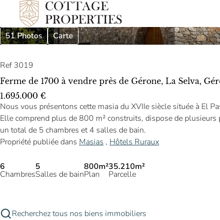
51 Photos
Carte
Ref 3019
Ferme de 1700 à vendre près de Gérone, La Selva, Gé
1.695.000 €
Nous vous présentons cette masia du XVIIe siècle située à El Pas
Elle comprend plus de 800 m² construits, dispose de plusieurs 
un total de 5 chambres et 4 salles de bain.
Propriété publiée dans
Masias
,
Hôtels Ruraux
6
5
800m²
35.210m²
Chambres
Salles de bain
Plan
Parcelle
Recherchez tous nos biens immobiliers