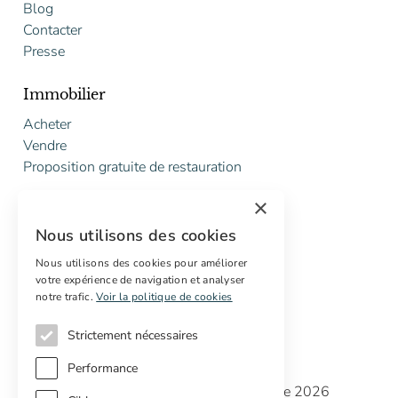
Blog
Contacter
Presse
Immobilier
Acheter
Vendre
Proposition gratuite de restauration
×
Services
Nous utilisons des cookies
Marketing digital
Acheteurs internationaux
Nous utilisons des cookies pour améliorer
votre expérience de navigation et analyser
Propriétés off-market
notre trafic.
Voir la politique de cookies
Strictement nécessaires
Performance
Copyright © Cottage Properties Real Estate 2026