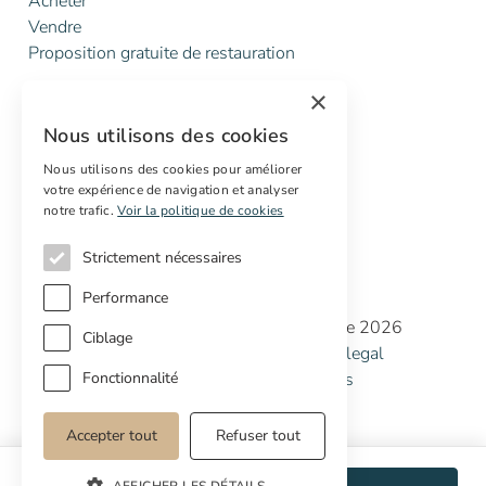
Acheter
Vendre
Proposition gratuite de restauration
×
Services
Nous utilisons des cookies
Marketing digital
Acheteurs internationaux
Nous utilisons des cookies pour améliorer
votre expérience de navigation et analyser
Propriétés off-market
notre trafic.
Voir la politique de cookies
Strictement nécessaires
Performance
Copyright © Cottage Properties Real Estate 2026
Ciblage
Politique de confidentialité
Avertissement legal
Politique de cookies
Préférences de cookies
Fonctionnalité
Accepter tout
Refuser tout