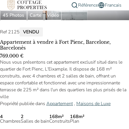
Référence
Francais
45 Photos
Carte
Vidéo
Ref 2125
VENDU
Appartement à vendre à Fort Pienc, Barcelone,
Barcelonès
769.000 €
Nous vous présentons cet appartement exclusif situé dans le
quartier de Fort Pienc, L'Eixample. Il dispose de 168 m²
construits, avec 4 chambres et 2 salles de bain, offrant un
espace confortable et fonctionnel avec une impressionnante
terrasse de 225 m² dans l'un des quartiers les plus prisés de la
ville
Propriété publiée dans
Appartement
,
Maisons de Luxe
4
2
168m²
168m²
Chambres
Salles de bain
Construits
Plan