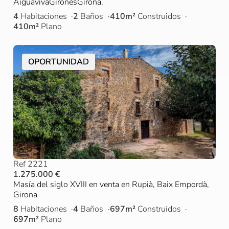
AiguavivaGironèsGirona.
4
Habitaciones
2
Baños
410m²
Construidos
410m²
Plano
OPORTUNIDAD
Ref 2221
1.275.000 €
Masía del siglo XVIII en venta en Rupià, Baix Empordà,
Girona
8
Habitaciones
4
Baños
697m²
Construidos
697m²
Plano