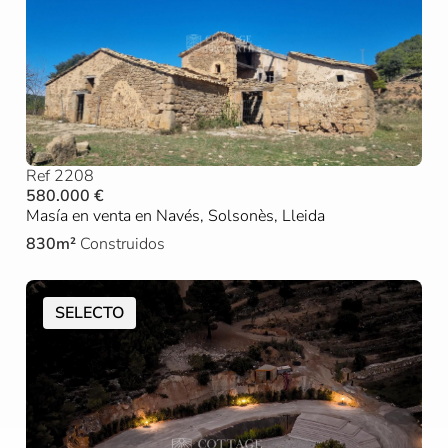
Ref 2208
580.000 €
Masía en venta en Navés, Solsonès, Lleida
830m²
Construidos
SELECTO