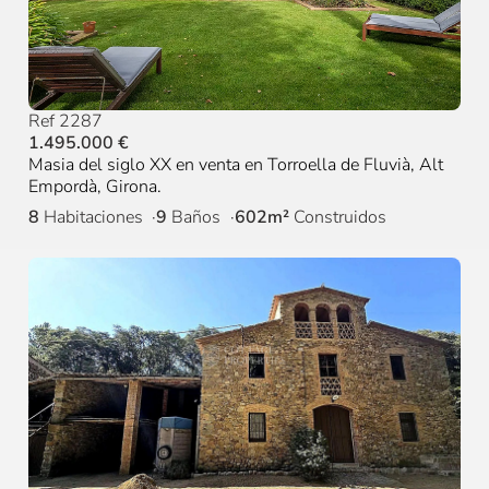
Ref 2287
1.495.000 €
Masia del siglo XX en venta en Torroella de Fluvià, Alt
Empordà, Girona.
8
Habitaciones
9
Baños
602m²
Construidos