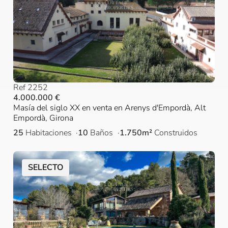
Ref 2252
4.000.000 €
Masía del siglo XX en venta en Arenys d'Empordà, Alt
Empordà, Girona
25
Habitaciones
10
Baños
1.750m²
Construidos
SELECTO