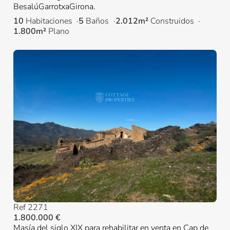
BesalúGarrotxaGirona.
10
Habitaciones
5
Baños
2.012m²
Construidos
1.800m²
Plano
Ref 2271
1.800.000 €
Masía del siglo XIX para rehabilitar en venta en Cap de