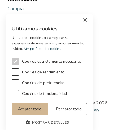
Comprar
Vender
×
Presupuesto gratuito de rehabilitación
Utilizamos cookies
Servicios
Utilizamos cookies para mejorar su
experiencia de navegación y analizar nuestro
Marketing digital
tráfico.
Ver política de cookies
Compradores internacionales
Propiedades off-market
Cookies estrictamente necesarias
Servicios para compradores
Cookies de rendimiento
Cookies de preferencias
Cookies de funcionalidad
Copyright © Cottage Properties Real Estate 2026
Aceptar todo
Rechazar todo
Política de Privacidad
Terminos y Condiciones
Política de Cookies
Preferencias de cookies
MOSTRAR DETALLES