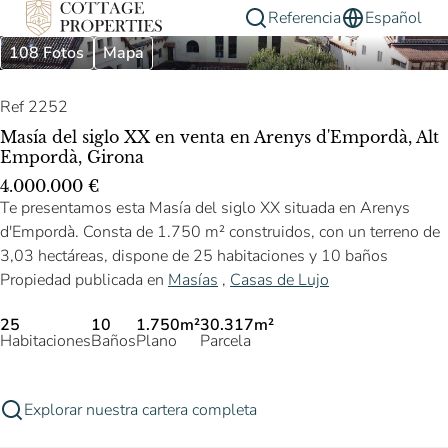
Referencia
Español
108 Fotos
Mapa
Ref 2252
Masía del siglo XX en venta en Arenys d'Empordà, Alt
Empordà, Girona
4.000.000 €
Te presentamos esta Masía del siglo XX situada en Arenys
d'Empordà. Consta de 1.750 m² construidos, con un terreno de
3,03 hectáreas, dispone de 25 habitaciones y 10 baños
Propiedad publicada en
Masías
,
Casas de Lujo
25
10
1.750m²
30.317m²
Habitaciones
Baños
Plano
Parcela
Explorar nuestra cartera completa