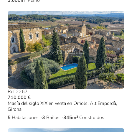
3.600m²
Plano
Ref 2267
710.000 €
Masía del siglo XIX en venta en Orriols, Alt Empordà,
Girona
5
Habitaciones
3
Baños
345m²
Construidos