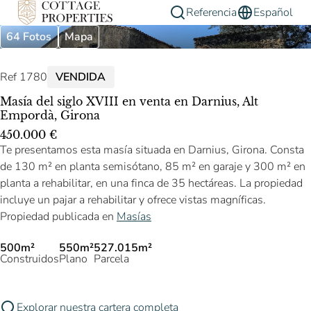
Referencia
Español
64 Fotos
Mapa
Ref 1780
VENDIDA
Masía del siglo XVIII en venta en Darnius, Alt
Empordà, Girona
450.000 €
Te presentamos esta masía situada en Darnius, Girona. Consta
de 130 m² en planta semisótano, 85 m² en garaje y 300 m² en
planta a rehabilitar, en una finca de 35 hectáreas. La propiedad
incluye un pajar a rehabilitar y ofrece vistas magníficas.
Propiedad publicada en
Masías
500m²
550m²
527.015m²
Construidos
Plano
Parcela
Explorar nuestra cartera completa