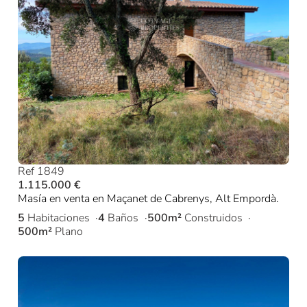
Ref 1849
1.115.000 €
Masía en venta en Maçanet de Cabrenys, Alt Empordà.
5
Habitaciones
4
Baños
500m²
Construidos
500m²
Plano