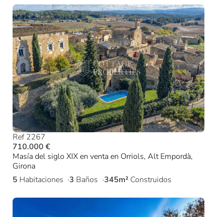
Ref 2267
710.000 €
Masía del siglo XIX en venta en Orriols, Alt Empordà,
Girona
5
Habitaciones
3
Baños
345m²
Construidos