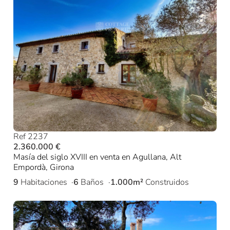
Ref 2237
2.360.000 €
Masía del siglo XVIII en venta en Agullana, Alt
Empordà, Girona
9
Habitaciones
6
Baños
1.000m²
Construidos