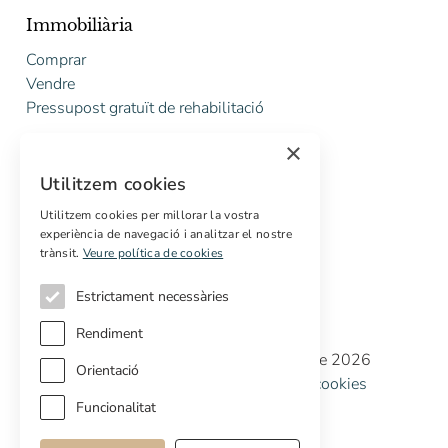
Immobiliària
Comprar
Vendre
Pressupost gratuït de rehabilitació
×
Serveis
Utilitzem cookies
Marketing digital
Compradors internacionals
Utilitzem cookies per millorar la vostra
experiència de navegació i analitzar el nostre
Propietats off-market
trànsit.
Veure política de cookies
Estrictament necessàries
Rendiment
Copyright © Cottage Properties Real Estate 2026
Orientació
Política de privacitat
Avis legal
Política de cookies
Preferències de cookies
Funcionalitat