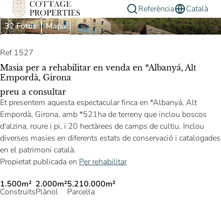
Referència
Català
32 Fotos
Mapa
Ref 1527
Masia per a rehabilitar en venda en *Albanyá, Alt
Empordà, Girona
preu a consultar
Et presentem aquesta espectacular finca en *Albanyá, Alt
Empordà, Girona, amb *521ha de terreny que inclou boscos
d'alzina, roure i pi, i 20 hectàrees de camps de cultiu. Inclou
diverses masies en diferents estats de conservació i catalogades
en el patrimoni català.
Propietat publicada en
Per rehabilitar
1.500m²
2.000m²
5.210.000m²
Construïts
Plànol
Parcel·la