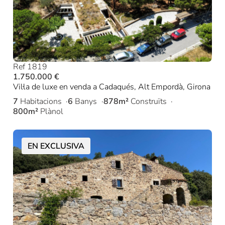
Ref 1819
1.750.000 €
Vil·la de luxe en venda a Cadaqués, Alt Empordà, Girona
7
Habitacions
6
Banys
878m²
Construïts
800m²
Plànol
EN EXCLUSIVA