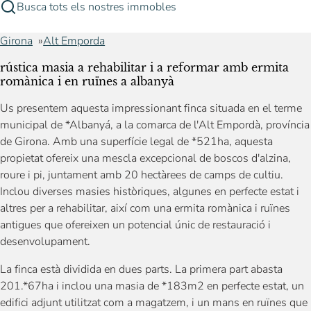
Busca tots els nostres immobles
Girona
Alt Emporda
rústica masia a rehabilitar i a reformar amb ermita
romànica i en ruïnes a albanyà
Us presentem aquesta impressionant finca situada en el terme
municipal de *Albanyá, a la comarca de l'Alt Empordà, província
de Girona. Amb una superfície legal de *521ha, aquesta
propietat ofereix una mescla excepcional de boscos d'alzina,
roure i pi, juntament amb 20 hectàrees de camps de cultiu.
Inclou diverses masies històriques, algunes en perfecte estat i
altres per a rehabilitar, així com una ermita romànica i ruïnes
antigues que ofereixen un potencial únic de restauració i
desenvolupament.
La finca està dividida en dues parts. La primera part abasta
201.*67ha i inclou una masia de *183m2 en perfecte estat, un
edifici adjunt utilitzat com a magatzem, i un mans en ruïnes que