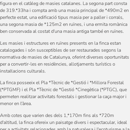
figura en el catàleg de masies catalanes. La segona part consta
de 319.*33ha i compta amb una masia principal de *490m2 en
perfecte estat, una edificació tipus masia per a paller i corrals,
una segona masia de *125m2 en ruïnes, i una ermita romànica
ben conservada al costat d'una masia antiga també en ruïnes.
Les masies i estructures en ruïnes presents en la finca estan
catalogades i són susceptibles de ser restaurades segons la
normativa de masies de Catalunya, oferint diverses oportunitats
per a convertir-les en residències, allotjaments turístics o
instal·lacions culturals.
La finca posseeix el Pla *Tècnic de *Gestió i *Millora Forestal
(*PTGMF) i el Pla *Tècnic de *Gestió *Cinegètica (*PTGC), que
permeten realitzar activitats forestals i gestionar la caça major i
menor en l'àrea.
Amb cotes que varien des dels 1,*170m fins als *720m
d'altitud, la finca ofereix un paisatge divers i espectacular, ideal
per a activitats relacionades amb la naturalesa i l'ecoturisme a la