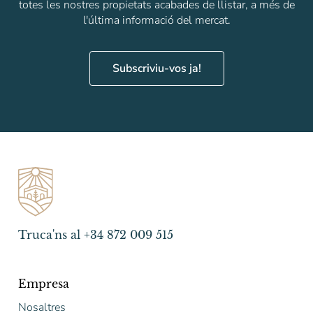
totes les nostres propietats acabades de llistar, a més de
l'última informació del mercat.
Subscriviu-vos ja!
Truca'ns al +34 872 009 515
Empresa
Nosaltres