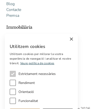
Blog
Contacte
Premsa
Immobiliària
Comprar
×
Vendre
Utilitzem cookies
Pressupost gratuït de rehabilitació
Utilitzem cookies per millorar la vostra
Serveis
experiència de navegació i analitzar el nostre
trànsit.
Veure política de cookies
Marketing digital
Compradors internacionals
Estrictament necessàries
Propietats off-market
Rendiment
Orientació
Funcionalitat
Copyright © Cottage Properties Real Estate 2026