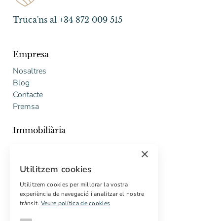
Truca'ns al +34 872 009 515
Empresa
Nosaltres
Blog
Contacte
Premsa
Immobiliària
Comprar
×
Vendre
Utilitzem cookies
Pressupost gratuït de rehabilitació
Utilitzem cookies per millorar la vostra
Serveis
experiència de navegació i analitzar el nostre
trànsit.
Veure política de cookies
Marketing digital