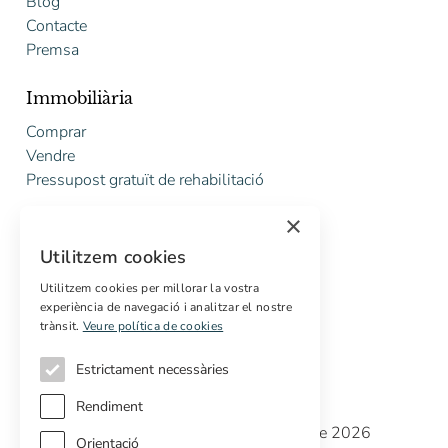
Blog
Contacte
Premsa
Immobiliària
Comprar
Vendre
Pressupost gratuït de rehabilitació
×
Serveis
Utilitzem cookies
Marketing digital
Compradors internacionals
Utilitzem cookies per millorar la vostra
experiència de navegació i analitzar el nostre
Propietats off-market
trànsit.
Veure política de cookies
Estrictament necessàries
Rendiment
Copyright © Cottage Properties Real Estate 2026
Orientació