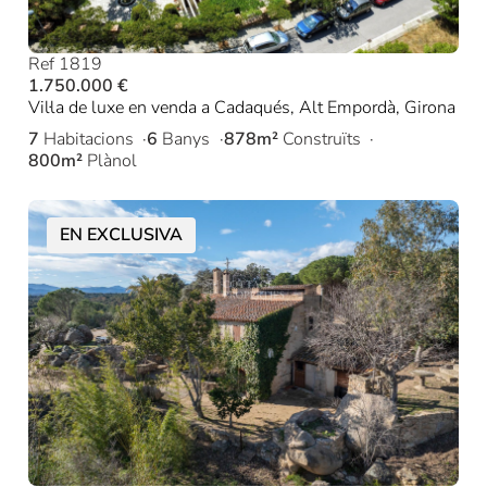
Ref 1819
1.750.000 €
Vil·la de luxe en venda a Cadaqués, Alt Empordà, Girona
7
Habitacions
6
Banys
878m²
Construïts
800m²
Plànol
EN EXCLUSIVA