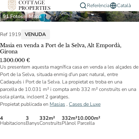
Referència
Català
91 Fotos
Mapa
Ref 1919
VENUDA
Masia en venda a Port de la Selva, Alt Empordà,
Girona
1.300.000 €
Us presentem aquesta magnífica casa en venda a les alçades de
Port de la Selva, situada enmig d'un parc natural, entre
Cadaqués i Port de la Selva. La propietat es troba en una
parcel·la de 10.031 m² i compta amb 332 m² construïts en una
sola planta, incloent 2 garatges.
Propietat publicada en
Masias
,
Cases de Luxe
4
3
332m²
332m²
10.000m²
Habitacions
Banys
Construïts
Plànol
Parcel·la