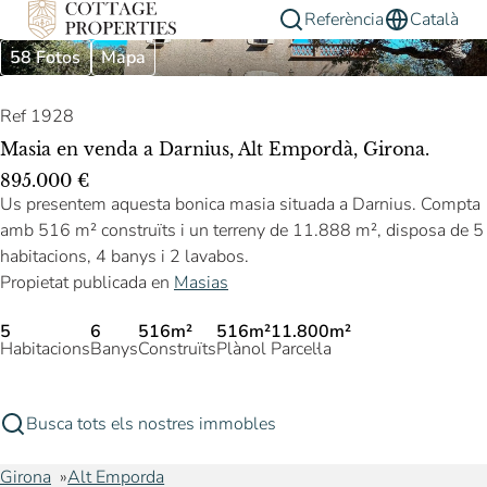
Referència
Català
58 Fotos
Mapa
Ref 1928
Masia en venda a Darnius, Alt Empordà, Girona.
895.000 €
Us presentem aquesta bonica masia situada a Darnius. Compta
amb 516 m² construïts i un terreny de 11.888 m², disposa de 5
habitacions, 4 banys i 2 lavabos.
Propietat publicada en
Masias
5
6
516m²
516m²
11.800m²
Habitacions
Banys
Construïts
Plànol
Parcel·la
Busca tots els nostres immobles
Girona
Alt Emporda