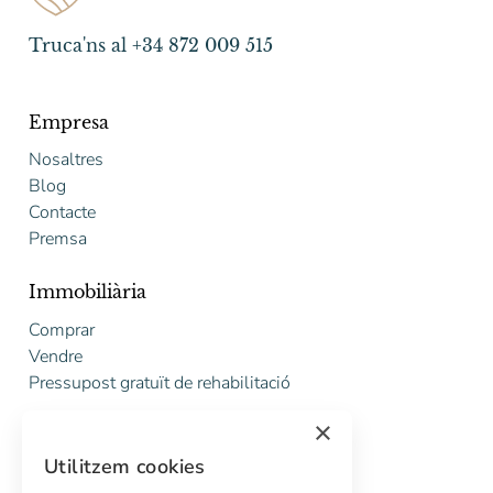
Truca'ns al +34 872 009 515
Empresa
Nosaltres
Blog
Contacte
Premsa
Immobiliària
Comprar
Vendre
Pressupost gratuït de rehabilitació
×
Serveis
Utilitzem cookies
Marketing digital