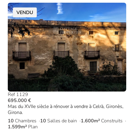
VENDU
Ref 1129
695.000 €
Mas du XVIIe siècle à rénover à vendre à Celrà, Gironès,
Girona.
10
Chambres
10
Salles de bain
1.600m²
Construits
1.599m²
Plan