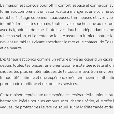
La maison est conçue pour offrir confort, espace et connexion ave
lumineux comprenant un salon-salle à manger et une cuisine ouv
doubles à l'étage supérieur, spacieuses, lumineuses et avec vue 
intimité. Trois salles de bain, toutes avec douche : une au rez-d
avec baignoire et douche, l'autre avec douche indépendante. Une
reliée au salon, et l'orientation idéale assure la lumière naturel
devient un tableau vivant encadrant la mer et le château de Tos
et de beauté.
L'extérieur est conçu comme un refuge privé au cœur d'un cadre hi
depuis toutes les pièces, une orientation ensoleillée idéale et u
criques les plus emblématiques de la Costa Brava. Son environne
tranquillité, intimité et une expérience méditerranéenne authen
promenade maritime et de tous les services.
Cette maison représente une expérience résidentielle unique, où l
harmonie. Idéale pour les amoureux du charme côtier, elle offre l
vagues, de profiter des levers de soleil sur la Méditerranée et de 