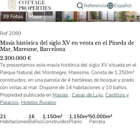
Referencia
Español
39 Fotos
Mapa
Ref 2089
Masía histórica del siglo XV en venta en el Pineda de
Mar, Maresme, Barcelona
2.300.000 €
Te presentamos esta masía histórica del siglo XV situada en el
Parque Natural del Montnegre, Maresme. Consta de 1.250m²
construidos, en una parcela de 4 hectáreas de bosque y prado
con vistas al mar. Dispone de 14 habitaciones y 10 baños.
Propiedad publicada en
Masías
,
Casas de Lujo
,
Castillos y
Palacios
,
Hoteles Rurales
21
16
1.150m²
1.150m²
50.000m²
Habitaciones
Baños
Construidos
Plano
Parcela