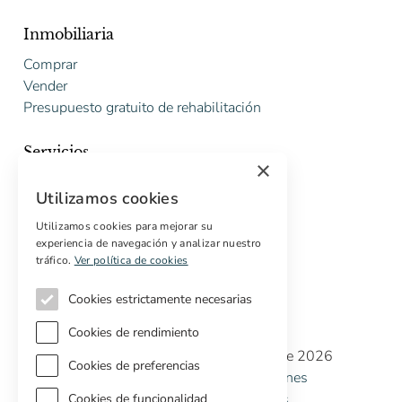
Inmobiliaria
Comprar
Vender
Presupuesto gratuito de rehabilitación
Servicios
×
Marketing digital
Utilizamos cookies
Compradores internacionales
Propiedades off-market
Utilizamos cookies para mejorar su
experiencia de navegación y analizar nuestro
Servicios para compradores
tráfico.
Ver política de cookies
Cookies estrictamente necesarias
Cookies de rendimiento
Copyright © Cottage Properties Real Estate 2026
Cookies de preferencias
Política de Privacidad
Terminos y Condiciones
Política de Cookies
Preferencias de cookies
Cookies de funcionalidad