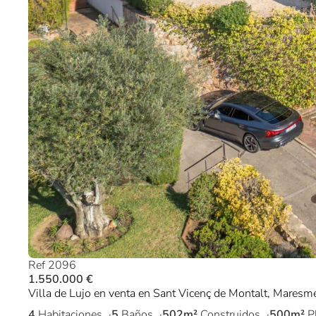
Ref 2096
1.550.000 €
Villa de Lujo en venta en Sant Vicenç de Montalt, Maresm
4
Habitaciones
5
Baños
502m²
Construidos
500m²
P