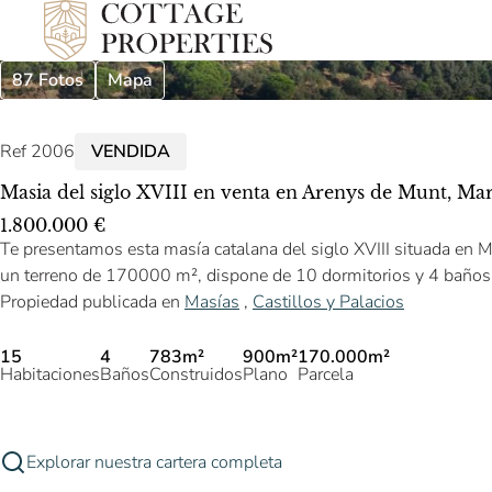
87 Fotos
Mapa
Ref 2006
VENDIDA
Masia del siglo XVIII en venta en Arenys de Munt, Ma
1.800.000 €
Te presentamos esta masía catalana del siglo XVIII situada en
un terreno de 170000 m², dispone de 10 dormitorios y 4 baños
Propiedad publicada en
Masías
,
Castillos y Palacios
15
4
783m²
900m²
170.000m²
Habitaciones
Baños
Construidos
Plano
Parcela
Explorar nuestra cartera completa