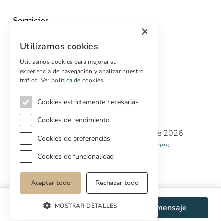
Servicios
×
Marketing digital
Utilizamos cookies
Compradores internacionales
Propiedades off-market
Utilizamos cookies para mejorar su
experiencia de navegación y analizar nuestro
Servicios para compradores
tráfico.
Ver política de cookies
Cookies estrictamente necesarias
Cookies de rendimiento
Copyright © Cottage Properties Real Estate 2026
Cookies de preferencias
Política de Privacidad
Terminos y Condiciones
Política de Cookies
Preferencias de cookies
Cookies de funcionalidad
Aceptar todo
Rechazar todo
MOSTRAR DETALLES
WhatsApp
Enviar mensaje