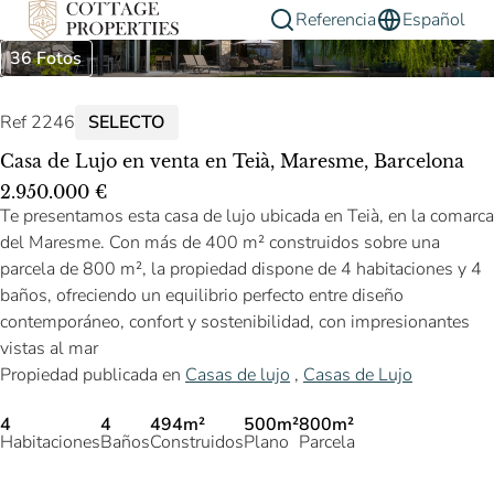
Referencia
Español
36 Fotos
Ref 2246
SELECTO
Casa de Lujo en venta en Teià, Maresme, Barcelona
2.950.000 €
Te presentamos esta casa de lujo ubicada en Teià, en la comarca
del Maresme. Con más de 400 m² construidos sobre una
parcela de 800 m², la propiedad dispone de 4 habitaciones y 4
baños, ofreciendo un equilibrio perfecto entre diseño
contemporáneo, confort y sostenibilidad, con impresionantes
vistas al mar
Propiedad publicada en
Casas de lujo
,
Casas de Lujo
4
4
494m²
500m²
800m²
Habitaciones
Baños
Construidos
Plano
Parcela