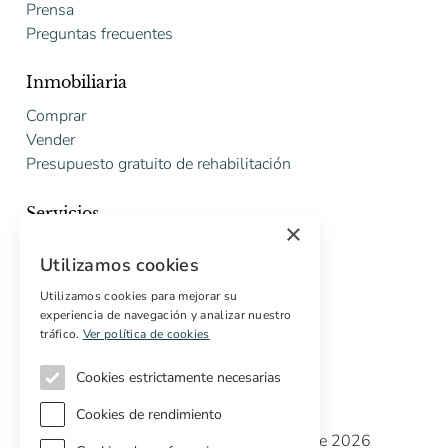
Prensa
Preguntas frecuentes
Inmobiliaria
Comprar
Vender
Presupuesto gratuito de rehabilitación
Servicios
×
Marketing digital
Utilizamos cookies
Compradores internacionales
Propiedades off-market
Utilizamos cookies para mejorar su
experiencia de navegación y analizar nuestro
Servicios para compradores
tráfico.
Ver política de cookies
Cookies estrictamente necesarias
Cookies de rendimiento
Copyright © Cottage Properties Real Estate 2026