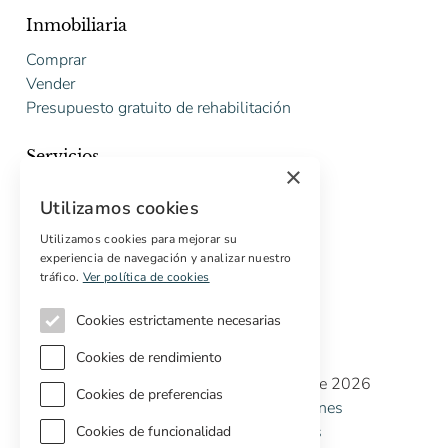
Inmobiliaria
Comprar
Vender
Presupuesto gratuito de rehabilitación
Servicios
×
Marketing digital
Utilizamos cookies
Compradores internacionales
Propiedades off-market
Utilizamos cookies para mejorar su
experiencia de navegación y analizar nuestro
Servicios para compradores
tráfico.
Ver política de cookies
Cookies estrictamente necesarias
Cookies de rendimiento
Copyright © Cottage Properties Real Estate 2026
Cookies de preferencias
Política de Privacidad
Terminos y Condiciones
Política de Cookies
Preferencias de cookies
Cookies de funcionalidad